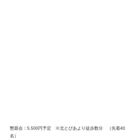
懇親会：5,500円予定 ※北とぴあより徒歩数分 （先着40
名）