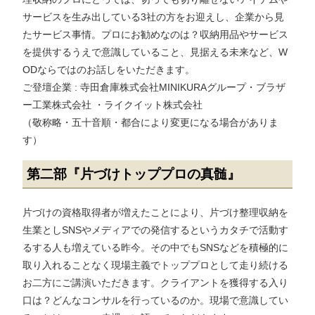
サービスを生み出している3社の方をお迎えし、企業から見
たサービス事情。プロにお勧めなのは？収納用品やサービス
を提供するうえで意識していること、見据える未来など、W
ODならではのお話しをいただきます。
ご登壇企業 : 寺田倉庫株式会社MINIKURAグループ・ブラザ
ー工業株式会社 ・ライクイット株式会社
（敬称略・五十音順・都合により変更になる場合がありま
す）
第二部『片づけトッププロの真髄』
片づけの資格取得者が増えたことにより、片づけ整理収納を
生業としSNSやメディアでの発信するというカタチで活動す
るする人も増えている昨今。その中でもSNSなどを積極的に
取り入れることなく現場主義でトッププロとして走り続ける
お二方にご講演いただきます。クライアントを獲得する入り
口は？どんなコンサルを行っているのか。現場で意識してい