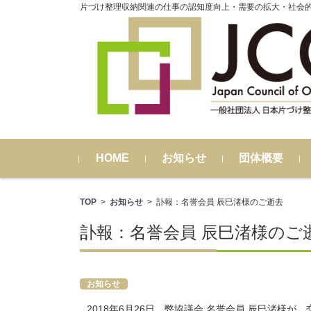
片づけ整理収納関連の仕事の認知度向上・需要の拡大・社会
コンテンツに移動
HOME
お知らせ
団体概要
TOP
>
お知らせ
>
訃報：名誉会員 辰巳渚様のご逝去
訃報：名誉会員 辰巳渚様のご
お知らせ
2018年6月26日、弊協議会 名誉会員 辰巳渚様